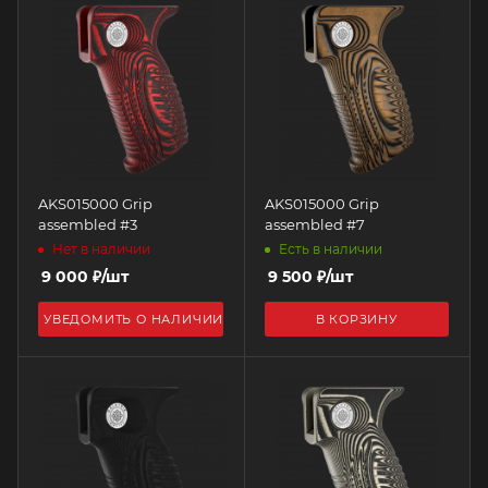
AKS015000 Grip
AKS015000 Grip
assembled #3
assembled #7
Нет в наличии
Есть в наличии
9 000
₽
/шт
9 500
₽
/шт
УВЕДОМИТЬ О НАЛИЧИИ
В КОРЗИНУ