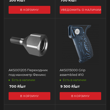
200
₽
/шт
700
₽
/шт
В КОРЗИНУ
УВЕДОМИТЬ О НАЛИЧИИ
AKS001205 Переходник
AKS015000 Grip
под манометр Феникс
assembled #10
Есть в наличии
Есть в наличии
700
₽
/шт
9 500
₽
/шт
В КОРЗИНУ
В КОРЗИНУ