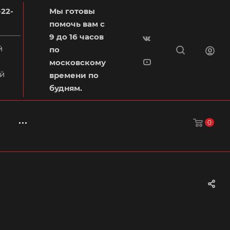
-22-
Мы готовы
помочь вам с
9 до 16 часов
й
по
московскому
й
времени по
будням.
0