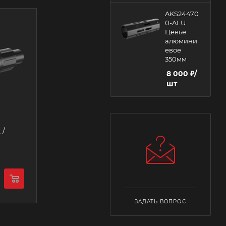
AKS24470
0-ALU
Цевье
алюмини
евое
350мм
8 000
₽
/
шт
ЗАДАТЬ ВОПРОС