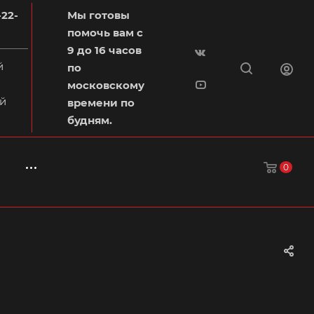
-22-
Мы готовы
помочь вам с
9 до 16 часов
й
по
московскому
й
времени по
будням.
0