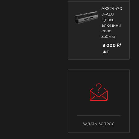
AKS24470
0-ALU
Цевье
алюмини
евое
350мм
8 000
₽
/
шт
ЗАДАТЬ ВОПРОС