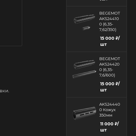
BEGEMOT
AKS24410
0 (6,35-
7,62/350)
15 000
₽
/
шт
BEGEMOT
AKS24420
0 (6,35-
7,6/600)
15 000
₽
/
шт
вки.
AKS24440
0 Кожух
350мм
11 000
₽
/
шт