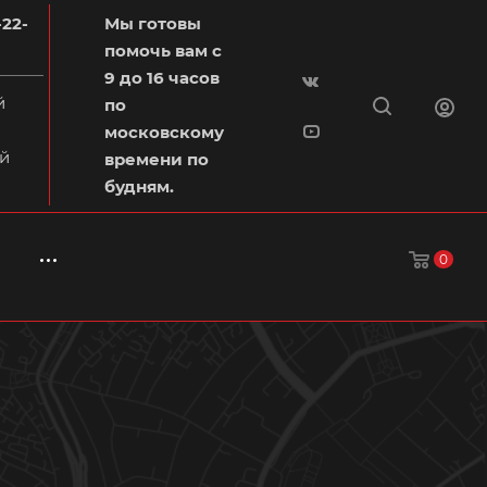
-22-
Мы готовы
помочь вам с
9 до 16 часов
й
по
московскому
й
времени по
будням.
0