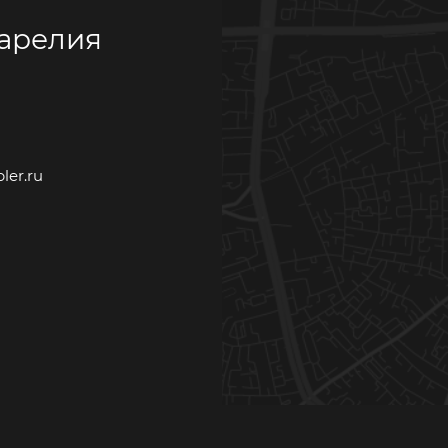
Карелия
ler.ru