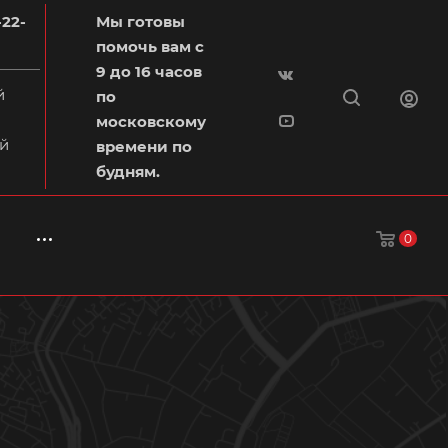
-22-
Мы готовы
помочь вам с
9 до 16 часов
й
по
московскому
й
времени по
будням.
0