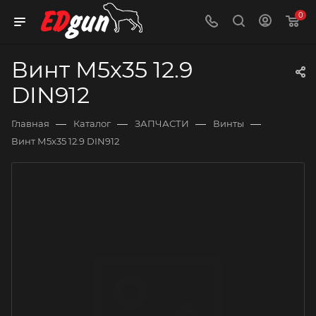
0
Винт М5х35 12.9
DIN912
—
—
—
—
Главная
Каталог
ЗАПЧАСТИ
Винты
Винт М5х35 12.9 DIN912