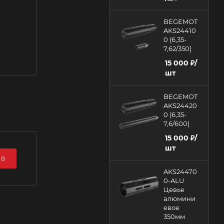
BEGEMOT
AKS24410
0 (6,35-
7,62/350)
15 000
₽
/
шт
BEGEMOT
AKS24420
0 (6,35-
7,6/600)
15 000
₽
/
шт
ЫВ
AKS24470
0-ALU
Цевье
алюмини
евое
350мм