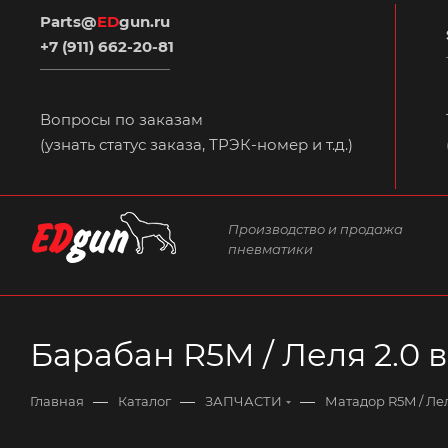
Parts@
ED
gun.ru
+7 (911) 662-20-81
Вопросы по заказам
(узнать статус заказа, ТРЭК-номер и т.д.)
Производство и продажа
пневматики
Барабан R5M / Леля 2.0 в 
—
—
—
Главная
Каталог
ЗАПЧАСТИ
Матадор R5M / Лел