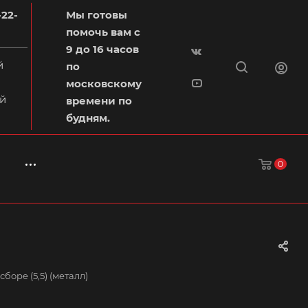
-22-
Мы готовы
помочь вам с
9 до 16 часов
й
по
московскому
й
времени по
будням.
0
сборе (5,5) (металл)