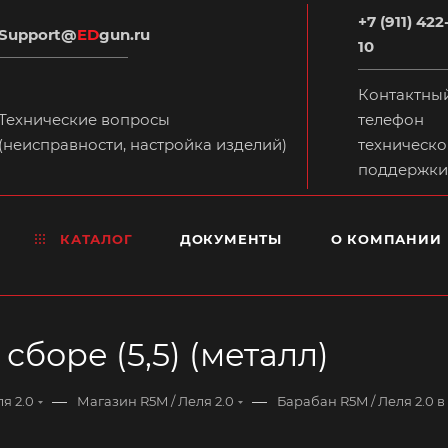
+7 (911) 422
Support@
ED
gun.ru
10
Контактны
Технические вопросы
телефон
(неисправности, настройка изделий)
техническо
поддержки
КАТАЛОГ
ДОКУМЕНТЫ
О КОМПАНИИ
сборе (5,5) (металл)
—
—
я 2.0
Магазин R5M / Леля 2.0
Барабан R5M / Леля 2.0 в 