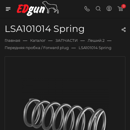
0
LSA101014 Spring
—
—
—
—
Главная
Каталог
ЗАПЧАСТИ
Леший.2
—
Передняя пробка / Forward plug
LSA101014 Spring