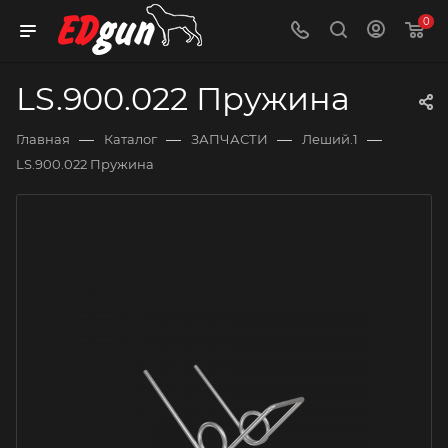
0
LS.900.022 Пружина
—
—
—
—
Главная
Каталог
ЗАПЧАСТИ
Леший.1
LS.900.022 Пружина