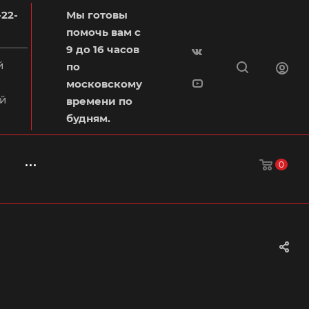
-22-
Мы готовы
помочь вам с
9 до 16 часов
й
по
московскому
й
времени по
будням.
0