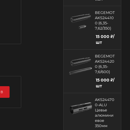
BEGEMOT
AKS24410
0 (6,35-
7,62/350)
15 000
₽
/
шт
BEGEMOT
AKS24420
0 (6,35-
7,6/600)
15 000
₽
/
шт
ЫВ
AKS24470
0-ALU
Цевье
алюмини
евое
350мм