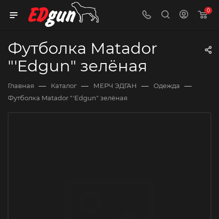
0
Футболка Matador
"'Edgun" зелёная
—
—
—
—
Главная
Каталог
МЕРЧ ЭДГАН
Одежда
Футболка Matador "'Edgun" зелёная