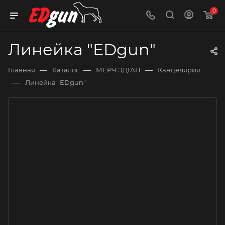
0
Линейка "EDgun"
—
—
—
Главная
Каталог
МЕРЧ ЭДГАН
Канцелярия
—
Линейка "EDgun"