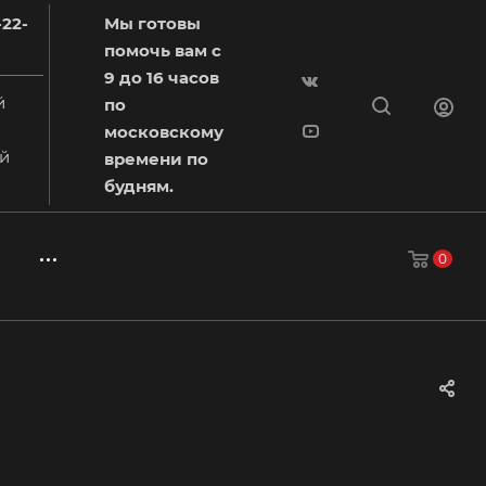
-22-
Мы готовы
помочь вам с
9 до 16 часов
й
по
московскому
й
времени по
будням.
0