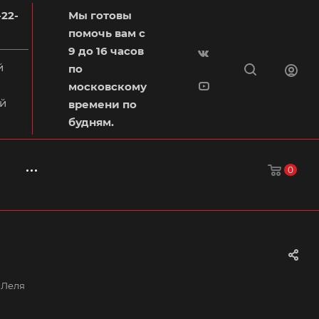
-22-
Мы готовы
помочь вам с
9 до 16 часов
й
по
московскому
й
времени по
будням.
0
 Леля