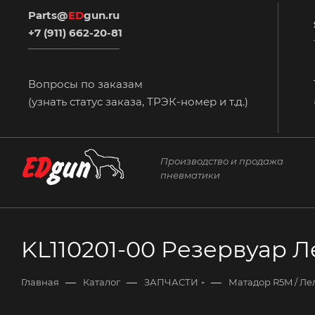
Parts@
ED
gun.ru
+7 (911) 662-20-81
Вопросы по заказам
(узнать статус заказа, ТРЭК-номер и т.д.)
Производство и продажа
пневматики
KL110201-00 Резервуар Л
—
—
—
Главная
Каталог
ЗАПЧАСТИ
Матадор R5M / Лел