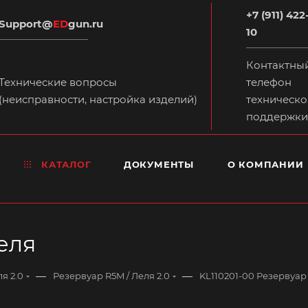
+7 (911) 422
Support@
ED
gun.ru
10
Контактны
Технические вопросы
телефон
(неисправности, настройка изделий)
техническо
поддержки
КАТАЛОГ
ДОКУМЕНТЫ
О КОМПАНИИ
еля
—
—
я 2.0
Резервуар R5M / Леля 2.0
KL110201-00 Резервуар