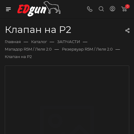
0
Клапан на Р2
—
—
—
Главная
Каталог
ЗАПЧАСТИ
—
—
Матадор R5M / Леля 2.0
Резервуар R5M / Леля 2.0
Клапан на Р2