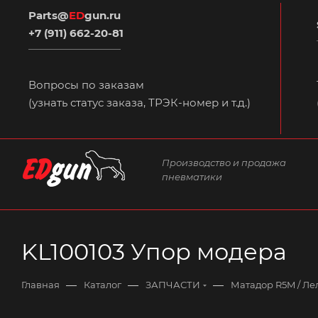
Parts@
ED
gun.ru
+7 (911) 662-20-81
Вопросы по заказам
(узнать статус заказа, ТРЭК-номер и т.д.)
Производство и продажа
пневматики
KL100103 Упор модера
—
—
—
Главная
Каталог
ЗАПЧАСТИ
Матадор R5M / Лел