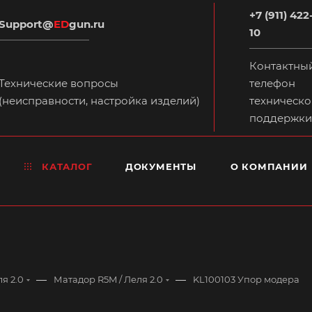
+7 (911) 422
Support@
ED
gun.ru
10
Контактны
Технические вопросы
телефон
(неисправности, настройка изделий)
техническо
поддержки
КАТАЛОГ
ДОКУМЕНТЫ
О КОМПАНИИ
—
—
я 2.0
Матадор R5M / Леля 2.0
KL100103 Упор модера