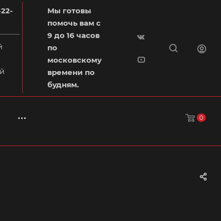
-22-
Мы готовы
помочь вам с
9 до 16 часов
й
по
московскому
й
времени по
будням.
0