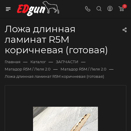
0
Ложа длинная
ламинат R5M
коричневая (готовая)
—
—
—
Главная
Каталог
ЗАПЧАСТИ
—
—
Матадор R5M / Леля 2.0
Матадор R5M / Леля 2.0
Ложа длинная ламинат R5M коричневая (готовая)