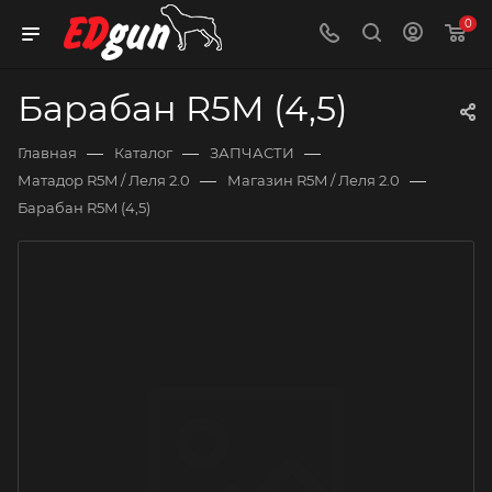
0
Барабан R5M (4,5)
—
—
—
Главная
Каталог
ЗАПЧАСТИ
—
—
Матадор R5M / Леля 2.0
Магазин R5M / Леля 2.0
Барабан R5M (4,5)