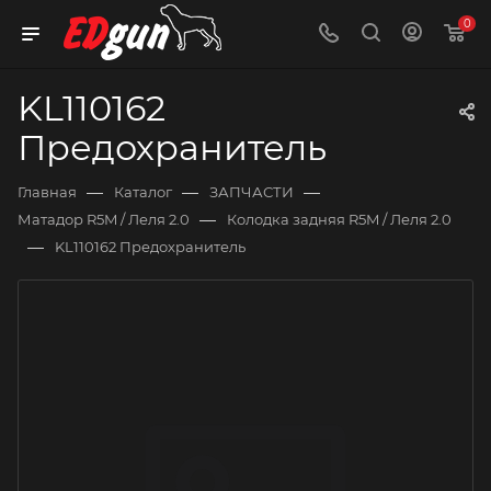
0
KL110162
Предохранитель
—
—
—
Главная
Каталог
ЗАПЧАСТИ
—
Матадор R5M / Леля 2.0
Колодка задняя R5M / Леля 2.0
—
KL110162 Предохранитель